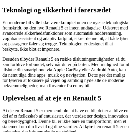
Teknologi og sikkerhed i førersædet
En moderne bil ville ikke være komplet uden de nyeste teknologiske
fremskridt, og den nye Renault 5 er ingen undtagelse. Udstyret med
avancerede sikkerhedsfunktioner som automatisk nødbremsning,
vognbaneassistent og adaptiv fartpilot, sikrer denne bil, at både fører
og passagerer føler sig trygge. Teknologien er designet til at
beskytte, ikke blot at imponere.
Desuden tilbyder Renault 5 en række tilslutningsmuligheder, så du
kan forblive forbundet, selv når du er på farten. Med mulighed for at
tilslutte din smartphone via Apple CarPlay eller Android Auto, kan
du nemt tilgå dine apps, musik og navigation. Dette gør det muligt
for føreren at fokusere på vejen og samtidig nyde alle de moderne
bekvemmeligheder, man forventer fra en ny bil.
Oplevelsen af at eje en Renault 5
At eje en Renault 5 er mere end blot at have en bil; det er at blive en
del af et fællesskab af entusiaster, der værdsætter design, innovation
og bæredygtighed. Denne bil er ikke bare en transportform, men et
statement om din livsstil og dine værdier. At køre i en renault 5 er en
oplevelse, der bringer glæde og stolthed.