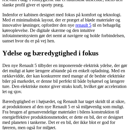
slanke profil giver et sporty præg.
Indenfor er kabinen designet med fokus på komfort og teknologi.
Med et minimalistisk layout, der er præget af bløde materialer og
innovative løsninger, opfordrer den nye
renault 5
til en behagelig
køreoplevelse. De digitale skærme og den intuitive
infotainmentsystem gør det nemt at navigere og holde forbindelsen,
uanset hvor du er på vej hen.
Ydelse og bæredygtighed i fokus
Den nye Renault 5 tilbyder en imponerende elektrisk ydelse, der gør
det muligt at køre længere afstande på en enkelt opladning. Med en
rækkevidde, der kan konkurrere med mange af de bedste elektriske
biler på markedet, er denne bil perfekt til både bykørsel og længere
ture. Den elektriske motor giver straks kraft, hvilket gør acceleration
let og sjov.
Bæredygtighed er i højsædet, og Renault har taget skridt til at sikre,
at produktionen af den nye Renault 5 er så miljøvenlig som muligt.
Fra brugen af genanvendelige materialer i bilens konstruktion til
energieffektive produktionsmetoder, er dette en bil, der er designet
med planeten i tankerne. Det er en bil, der ikke blot er god for
føreren, men også for miljøet.