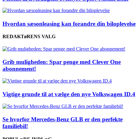
Hvordan sæsonleasing kan forandre din biloplevelse
REDAKTøRENS VALG
Grib muligheden: Spar penge med Clever One
abonnement!
Vigtige grunde til at vælge den nye Volkswagen ID.4
Se hvorfor Mercedes-Benz GLB er den perfekte
familiebil!