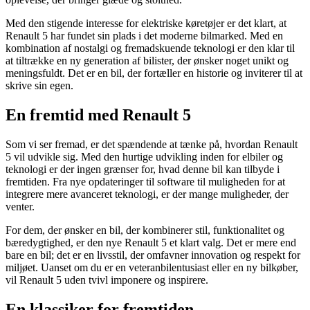
Med den stigende interesse for elektriske køretøjer er det klart, at
Renault 5 har fundet sin plads i det moderne bilmarked. Med en
kombination af nostalgi og fremadskuende teknologi er den klar til
at tiltrække en ny generation af bilister, der ønsker noget unikt og
meningsfuldt. Det er en bil, der fortæller en historie og inviterer til at
skrive sin egen.
En fremtid med Renault 5
Som vi ser fremad, er det spændende at tænke på, hvordan Renault
5 vil udvikle sig. Med den hurtige udvikling inden for elbiler og
teknologi er der ingen grænser for, hvad denne bil kan tilbyde i
fremtiden. Fra nye opdateringer til software til muligheden for at
integrere mere avanceret teknologi, er der mange muligheder, der
venter.
For dem, der ønsker en bil, der kombinerer stil, funktionalitet og
bæredygtighed, er den nye Renault 5 et klart valg. Det er mere end
bare en bil; det er en livsstil, der omfavner innovation og respekt for
miljøet. Uanset om du er en veteranbilentusiast eller en ny bilkøber,
vil Renault 5 uden tvivl imponere og inspirere.
En klassiker for fremtiden