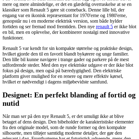
mere og mere almindelige, er det en glædelig overraskelse at se en
klassiker som Renault 5 gøre sit comeback. Denne lille bil, der
engang var en ikonisk repræsentant for 1970'erne og 1980'erne,
genopstår nu i en moderne elektrisk version, som både hylder
fortiden og ser fremad mod fremtiden. Den nye
renault 5
er ikke blot
en bil, men en oplevelse, der kombinerer nostalgi med innovative
funktioner.
Renault 5 var kendt for sin kompakte størrelse og praktiske design,
hvilket gjorde den til en favorit blandt bykørere og unge familier.
Den lille bil kunne navigere i trange gader og parkere på de mest
udfordrende steder. Med den nye elektriske udgave er der ikke blot
fokus på design, men også på bæredygtighed. Den elektriske
platform giver mulighed for en renere og mere effektiv kørsel,
hvilket er nødvendigt i dagens miljøbevidste samfund.
Designet: En perfekt blanding af fortid og
nutid
Når man ser på den nye Renault 5, er det umuligt ikke at blive
betaget af dens design. Den bibeholder de karakteristiske elementer
fra den originale model, som de runde former og den kompakte
silhouette, men tilføjer samtidig moderne detaljer, der gør den
relevant i dag. Frontlygterne har et futuristisk udseende, mens den