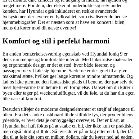
meget mere. For dem, der elsker at underholde sig selv under
kørslen, har Hyundai også inkluderet en række avancerede
lydsystemer, der leverer en lydkvalitet, som rivaliserer de bedste
hjemmebiografer. Det er næsten som at have en koncert i bilen,
mens du kører mod dit næste eventyr!
Komfort og stil i perfekt harmoni
En anden bemærkelsesværdig egenskab ved Hyundai Ioniq 9 er
dens rummelige og komfortable interiør. Med luksuriøse materialer
og ergonomisk design er det et sted, hvor både føreren og
passagererne vil føle sig hjemme. Sæderne er designet til at give
maksimal støtte, hvilket gør lange køreture mindre udmattende. Og
lad os ikke glemme den fantastiske plads til benene, der gør selv de
mest hjertevarme familieture til en fornøjelse. Uanset om du kører i
byen eller tager på weekendudflugter, vil du føle, at du har din egen
lille oase af komfort.
Desuden tilføjer de moderne designelementer et strejf af elegance til
bilen. Fra det slanke dashboard til de stilfulde lys, der pryder bilens
yderside, er hver detalje omhyggeligt overvejet. Det er klart, at
Hyundai har haft fokus på at skabe en bil, der ikke kun er praktisk,
men også utrolig stilfuld. Så hvis du er på udkig efter en bil, der får
dig til at føle dig som en million dollars, når du kører ned ad gaden,