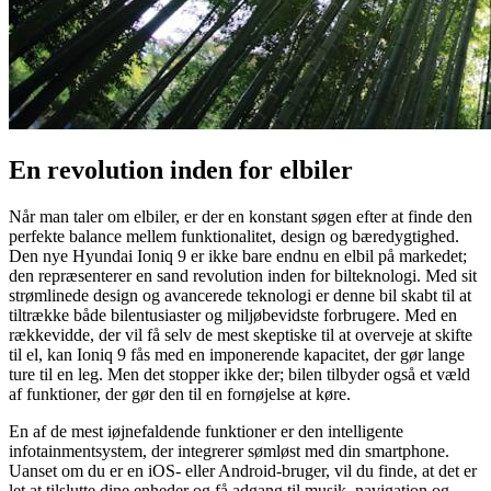
En revolution inden for elbiler
Når man taler om elbiler, er der en konstant søgen efter at finde den
perfekte balance mellem funktionalitet, design og bæredygtighed.
Den nye Hyundai Ioniq 9 er ikke bare endnu en elbil på markedet;
den repræsenterer en sand revolution inden for bilteknologi. Med sit
strømlinede design og avancerede teknologi er denne bil skabt til at
tiltrække både bilentusiaster og miljøbevidste forbrugere. Med en
rækkevidde, der vil få selv de mest skeptiske til at overveje at skifte
til el, kan Ioniq 9 fås med en imponerende kapacitet, der gør lange
ture til en leg. Men det stopper ikke der; bilen tilbyder også et væld
af funktioner, der gør den til en fornøjelse at køre.
En af de mest iøjnefaldende funktioner er den intelligente
infotainmentsystem, der integrerer sømløst med din smartphone.
Uanset om du er en iOS- eller Android-bruger, vil du finde, at det er
let at tilslutte dine enheder og få adgang til musik, navigation og