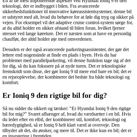
En af de mest imponerende aspekter ved Hyundai Ioniq 9 er den
teknologi, der er indbygget i bilen. Fra avancerede
sikkerhedsfunktioner til innovative køreassistentsystemer, denne bil
er udstyret med alt, hvad du behøver for at føle dig tryg og sikker på
vejen. For eksempel vil det adaptive cruise control-system sørge for,
at du altid holder en sikker afstand til bilen foran, hvilket fjerner
stresset ved lange køreture. Det er næsten som at have en personlig
chauffør, der altid holder øje med omverdenen.
Desuden er der også avancerede parkeringsassistenter, der gør det
lettere end nogensinde at finde en plads i byen. Hvis du har
problemer med parallelparkering, vil denne funktion tage sig af det
for dig, så du kan fokusere på at nyde turen. Det er teknologiske
fremskridt som disse, der gør Ioniq 9 til mere end bare en bil; det er
en rejseoplevelse, der kombinerer det bedste fra både teknologi og
komfort.
Er Ioniq 9 den rigtige bil for dig?
Så nu sidder du sikkert og tænker: "Er Hyundai Ioniq 9 den rigtige
bil for mig?" Svaret afhænger af, hvad du værdsætter i en bil. Hvis
du leder efter en elbil, der kombinerer stil, komfort, teknologi og
bæredygtighed, så er Ioniq 9 helt klart værd at overveje. Den
tilbyder alt det, du ønsker, og mere til. Det er ikke kun en bil; det er
en investering i fremtiden.